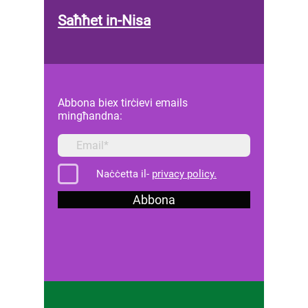
Saħħet in-Nisa
Abbona biex tirċievi emails
mingħandna:
Naċċetta il-
privacy policy.
Abbona