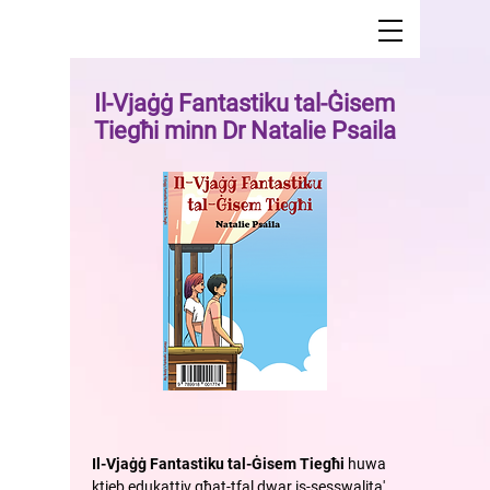
Il-Vjaġġ Fantastiku tal-Ġisem
Tiegħi minn Dr Natalie Psaila
Il-Vjaġġ Fantastiku tal-Ġisem Tiegħi
huwa
ktieb edukattiv għat-tfal dwar is-sesswalita'