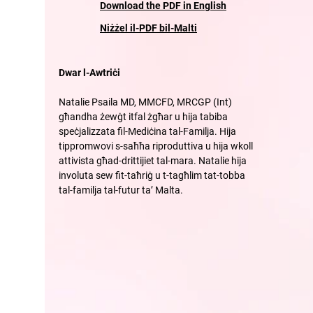
Download the PDF in English
Niżżel il-PDF bil-Malti
Dwar l-Awtriċi
Natalie Psaila MD, MMCFD, MRCGP (Int)
għandha żewġt itfal żgħar u hija tabiba
speċjalizzata fil-Mediċina tal-Familja. Hija
tippromwovi s-saħħa riproduttiva u hija wkoll
attivista għad-drittijiet tal-mara. Natalie hija
involuta sew fit-taħriġ u t-tagħlim tat-tobba
tal-familja tal-futur ta’ Malta.