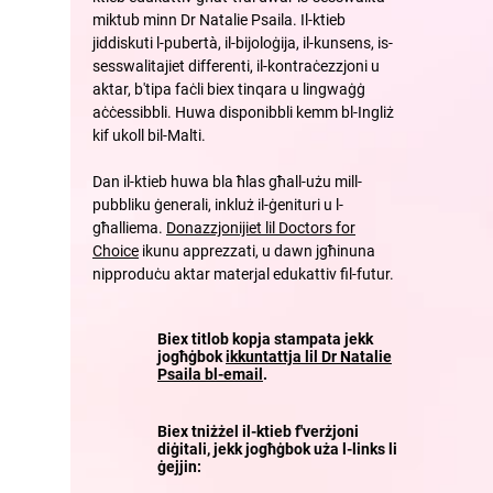
miktub minn Dr Natalie Psaila. Il-ktieb
jiddiskuti l-pubertà, il-bijoloġija, il-kunsens, is-
sesswalitajiet differenti, il-kontraċezzjoni u
aktar, b'tipa faċli biex tinqara u lingwaġġ
aċċessibbli. Huwa disponibbli kemm bl-Ingliż
kif ukoll bil-Malti.
Dan il-ktieb huwa bla ħlas għall-użu mill-
pubbliku ġenerali, inkluż il-ġenituri u l-
għalliema.
Donazzjonijiet lil Doctors for
Choice
ikunu apprezzati, u dawn
jgħinuna
nipproduċu aktar materjal edukattiv fil-futur.
Biex titlob kopja stampata jekk
jogħġbok
ikkuntattja lil Dr Natalie
Psaila bl-email
.
Biex tniżżel il-ktieb f'verżjoni
diġitali, jekk jogħġbok uża l-links li
ġejjin: