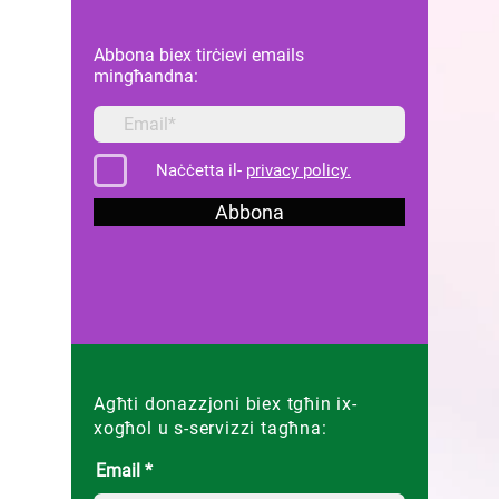
Abbona biex tirċievi emails
mingħandna:
Naċċetta il-
privacy policy.
Abbona
Agħti donazzjoni biex tgħin ix-
xogħol u s-servizzi tagħna:
Email