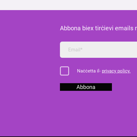
Abbona biex tirċievi emails
Naċċetta il-
privacy policy.
Abbona