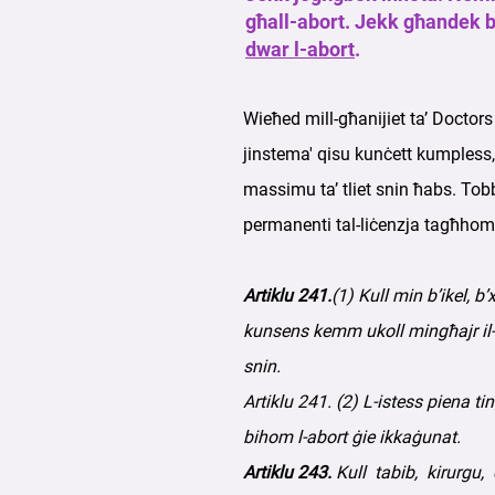
għall-abort. Jekk għandek b
dwar l-abort
.
Wieħed mill-għanijiet ta’ Doctor
jinstema' qisu kunċett kumpless, 
massimu ta’ tliet snin ħabs. Tob
permanenti tal-liċenzja tagħhom. I
Artiklu 241.
(1) Kull min b’ikel, b
kunsens kemm ukoll mingħajr il-ku
snin.
Artiklu 241. (2) L-istess piena ti
bihom l-abort ġie ikkaġunat.
Artiklu 243.
Kull tabib, kirurgu, 