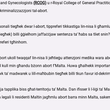
ns and Gynecologists
(RCOG)
u r-Royal College of General Practit
ekriminalizzazzjoni tal-abort.
sonali tiegħek dwar l-abort, tippreferi tikkastiga lin-nisa li għa
 tiegħek) billi ġġielhom jaffaċċjaw sentenza ta’ ħabs sa tliet sni
referi tgħinhom.
l-abort ukoll twaqqaf lin-nisa li jeħtieġu attenzjoni medika wara abo
al kull min għandu bżonn abort f’Malta. Huwa għalhekk importanti 
k ta’ madwarek u lill-maħbubin tiegħek billi tkun favur id-dekrim
ija tapplika biss għat-territorju ta’ Malta. Dan ifisser li l-liġi ta’ 
wa legali li residenti Maltin jagħmlu abort barra minn Malta, sakemm