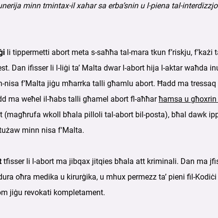
ġunerija minn tmintax-il xahar sa erba’snin u l-piena tal-interdizzj
ġi
li tippermetti abort meta s-saħħa tal-mara tkun f’riskju, f’każi
ċest. Dan ifisser li l-liġi ta’ Malta dwar l-abort hija l-aktar waħd
n-nisa f’Malta jiġu mħarrka talli għamlu abort. Ħadd ma tressaq i
dd ma weħel il-ħabs talli għamel abort fl-aħħar
ħamsa u għoxrin
ort (magħrufa wkoll bħala pilloli tal-abort bil-posta), bħal daw
użaw minn nisa f'Malta.
t
tfisser li l-abort ma jibqax jitqies bħala att kriminali. Dan ma jfis
ura oħra medika u kirurġika, u mhux permezz ta’ pieni fil-Kodiċi Kri
om jiġu revokati kompletament.