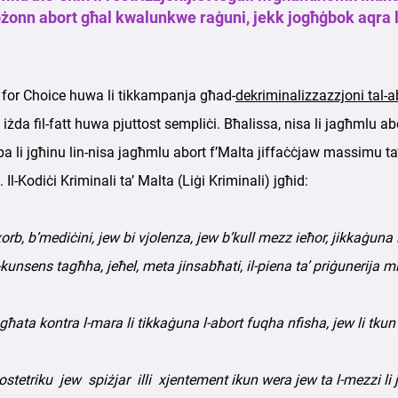
żonn abort għal kwalunkwe raġuni, jekk jogħġbok aqra l
s for Choice huwa li tikkampanja għad-
dekriminalizzazzjoni tal-a
iżda fil-fatt huwa pjuttost sempliċi. Bħalissa, nisa li jagħmlu abo
ba li jgħinu lin-nisa jagħmlu abort f’Malta jiffaċċjaw massimu ta
l-Kodiċi Kriminali ta’ Malta (Liġi Kriminali) jgħid:
’xorb, b’mediċini, jew bi vjolenza, jew b’kull mezz ieħor, jikkaġuna l
nsens tagħha, jeħel, meta jinsabħati, il-piena ta’ priġunerija min
ngħata kontra l-mara li tikkaġuna l-abort fuqha nfisha, jew li tku
ostetriku jew spiżjar illi xjentement ikun wera jew ta l-mezzi li 