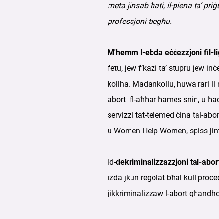
meta jinsab ħati, il-piena ta’ pri
professjoni tiegħu.
M'hemm l-ebda eċċezzjoni fil-li
fetu, jew f’każi ta’ stupru jew in
kollha. Madankollu, huwa rari li 
abort
fl-aħħar ħames snin
, u ħa
servizzi tat-telemediċina tal-ab
u Women Help Women, spiss jint
Id-
dekriminalizzazzjoni tal-abor
iżda jkun regolat bħal kull proċed
jikkriminalizzaw l-abort għandh