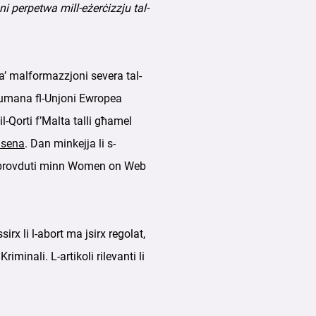
oni perpetwa mill-eżerċizzju tal-
 ta’ malformazzjoni severa tal-
a inumana fl-Unjoni Ewropea
l-Qorti f’Malta talli għamel
 sena
. Dan minkejja li s-
k ipprovduti minn Women on Web
sirx li l-abort ma jsirx regolat,
minali. L-artikoli rilevanti li