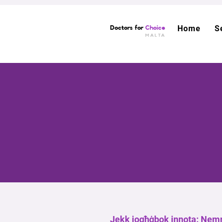
Home
S
Doctors for
Choice
MALTA
Jekk jogħġbok innota: Nemmn