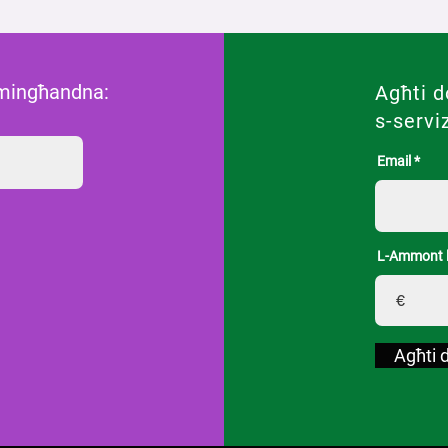
 mingħandna:
Agħti d
s-servi
Email
L-Ammont li
€
Agħti 