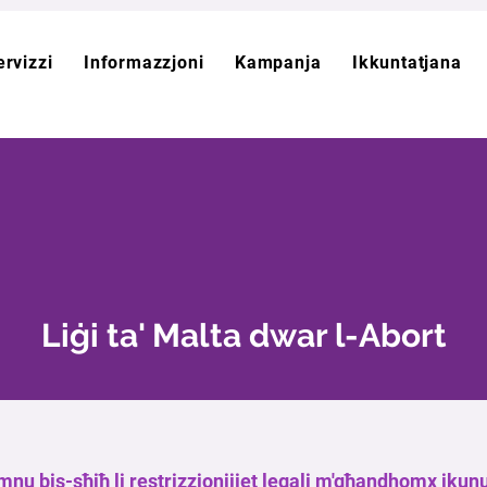
ervizzi
Informazzjoni
Kampanja
Ikkuntatjana
Liġi ta' Malta dwar l-Abort
u bis-sħiħ li restrizzjonijiet legali m'għandhomx ikunu