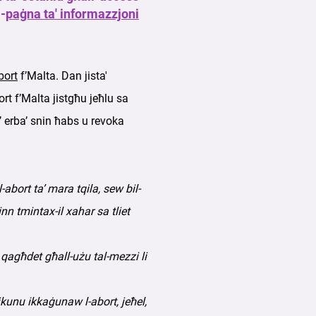
-
paġna ta' informazzjoni
bort
f’Malta. Dan jista'
rt f’Malta jistgħu jeħlu sa
’ erba’ snin ħabs u revoka
-abort ta’ mara tqila, sew bil-
n tmintax-il xahar sa tliet
n qagħdet għall-użu tal-mezzi li
jkunu ikkaġunaw l-abort, jeħel,