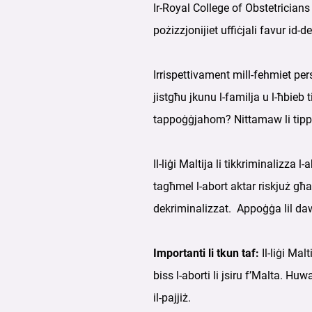
Ir-Royal College of Obstetricia
pożizzjonijiet uffiċjali favur id-d
Irrispettivament mill-fehmiet per
jistgħu jkunu l-familja u l-ħbieb
tappoġġjahom?
Nittamaw li tipp
I
l-liġi Maltija li tikkriminalizza 
tagħmel l-
abort aktar riskjuż għ
dekriminalizzat.
Appoġġa lil daw
Importanti li tkun taf:
Il-liġi Malt
biss l-aborti li jsiru f’Malta. Hu
il-pajjiż.