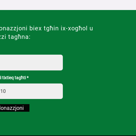
onazzjoni biex tgħin ix-xogħol u
zzi tagħna:
 tixtieq tagħti
donazzjoni