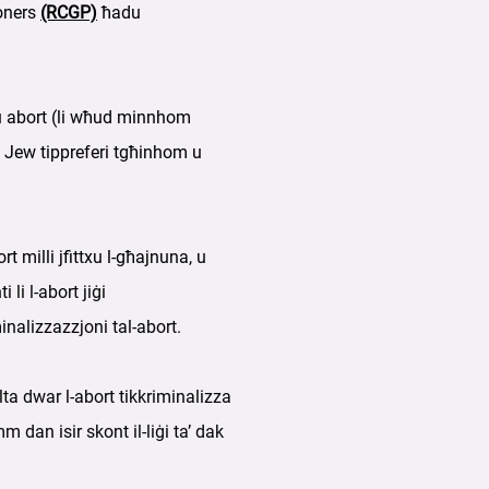
ioners
(RCGP)
ħadu
mlu abort (li wħud minnhom
n? Jew tippreferi tgħinhom u
rt milli jfittxu l-għajnuna, u
li l-abort jiġi
inalizzazzjoni tal-abort.
Malta dwar l-abort tikkriminalizza
 dan isir skont il-liġi ta’ dak