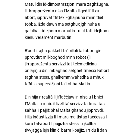
Matul din id-dimostrazzjoni mara żagħżugħa, 
li tirrappreżenta nisa f'Malta li qed ifittxu 
abort, ippruvat tfittex l-għajnuna minn tliet 
tobba, iżda dawn ma setgħux jgħinuha u 
qalulha li idejhom marbutin - u fil-fatt idejhom 
kienu verament marbutin!
B'xorti tajba pakkett ta' pilloli tal-abort ġie 
pprovdut mill-bogħod minn robot (li 
jirrappreżenta servizzi tat-telemediċina 
onlajn) u din imbagħad setgħet tmexxi l-abort 
tagħha stess, għalkemm waħedha u mhux 
taħt is-superviżjoni ta' tobba Maltin.
Din hija r-realtà li jiffaċċjaw in-nisa u l-bniet 
f'Malta, u mhix il-livell ta' servizz ta' kura tas-
saħħa li pajjiż bħal Malta għandu jipprovdi. 
Hija inġustizzja li l-mara ma tistax taċċessa l-
kura tal-abort f'pajjiżha stess, u jkollha 
tivvjaġġa lejn kliniċi barra l-pajjiż. Irridu li dan 