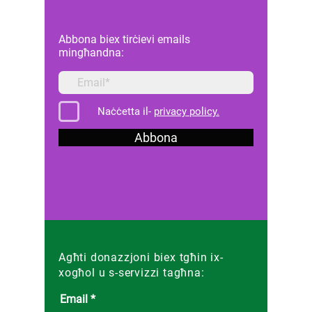
Abbona biex tirċievi emails
mingħandna:
Naċċetta il-
privacy policy.
Abbona
Agħti donazzjoni biex tgħin ix-
xogħol u s-servizzi tagħna:
Email