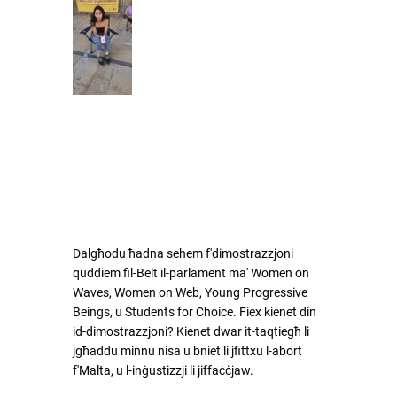
Dalgħodu ħadna sehem f'dimostrazzjoni 
quddiem fil-Belt il-parlament ma' Women on 
Waves, Women on Web, Young Progressive 
Beings, u Students for Choice. Fiex kienet din 
id-dimostrazzjoni? Kienet dwar it-taqtiegħ li 
jgħaddu minnu nisa u bniet li jfittxu l-abort 
f'Malta, u l-inġustizzji li jiffaċċjaw.