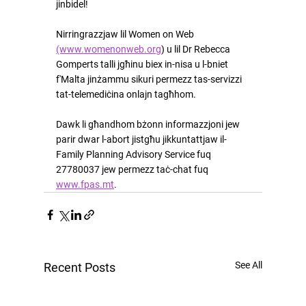
jinbidel!
Nirringrazzjaw lil Women on Web 
(www.womenonweb.org
) u lil Dr Rebecca 
Gomperts talli jgħinu biex in-nisa u l-bniet 
f'Malta jinżammu sikuri permezz tas-servizzi 
tat-telemediċina onlajn tagħhom.
Dawk li għandhom bżonn informazzjoni jew 
parir dwar l-abort jistgħu jikkuntattjaw il-
Family Planning Advisory Service fuq 
27780037 jew permezz taċ-chat fuq 
www.fpas.mt
.
See All
Recent Posts