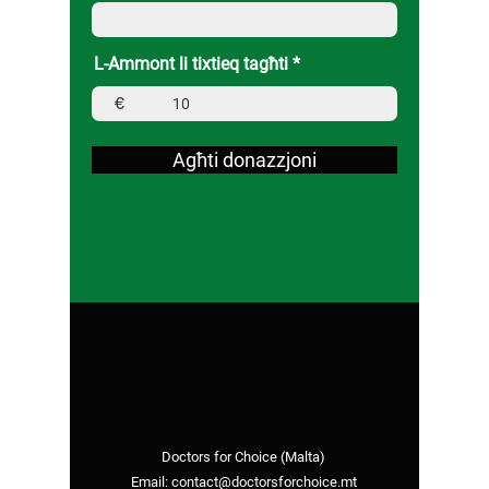
L-Ammont li tixtieq tagħti
€
Agħti donazzjoni
Doctors for Choice (Malta)
Email:
contact@doctorsforchoice.mt